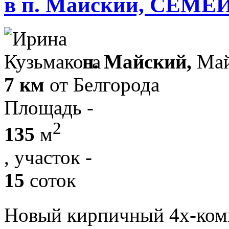
в п. Майский, СЕМ
п. Майский,
Май
7 км
от Белгорода
Площадь -
2
135
м
, участок -
15
соток
Новый кирпичный 4х-ком