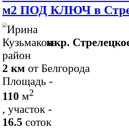
м2 ПОД КЛЮЧ в Стре
мкр. Стрелецко
район
2 км
от Белгорода
Площадь -
2
110
м
, участок -
16.5
соток