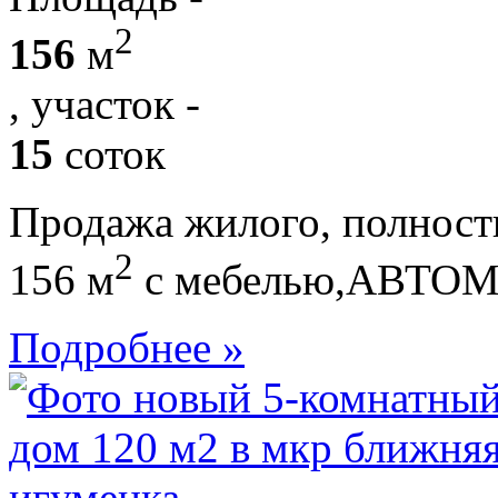
2
156
м
, участок -
15
соток
Продажа жилого, полност
2
156 м
с мебелью,АВТ
Подробнее »