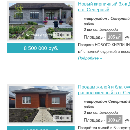
Новый кирпичный 3х-
в п. Северный
микрорайон . Северный
район
3 км
от Белгорода
13 фото
2
Площадь -
105
, у
м
Продажа НОВОГО КИРПИЧНОГ
8 500 000 руб.
2
м
с полной отделкой в пос
Подробнее »
Продам жилой и благоу
расположенный в п. С
микрорайон Северный-
район
3 км
от Белгорода
36 фото
2
Площадь -
100
, у
м
Продаётся жилой и благоуст