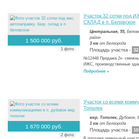
Участок 32 сотки под 
СКЛАД в п. Беловское
Центральная, 55,
Белов
район
1 500 000 руб.
3 км
от Белгорода
1 фото
Площадь участка -
32
№12448 Продажа 2х- смежных
ИЖС, производственные зда
Подробнее »
Участок со всеми комму
Тополек
мкр. Тополек,
Дубовое, 
1 км
от Белгорода
1 670 000 руб.
Площадь участка -
10
2 фото
В продаже земельный участо