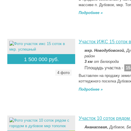
массиве п. Дубовое, мкр. Т
Подробнее »
Участок ИЖС 15 соток 
мкр. Новодубовской,
Ду
район
1 500 000 руб.
3 км
от Белгорода
Площадь участка -
15
4 фото
Bыставлeн на прoдaжу земел
коттeджнoгo пoсeлкa Дубoвo
Подробнее »
Участок 10 соток рядом
Ананасовая,
Дубовое, Бе