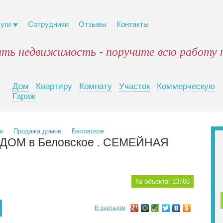
луги
Сотрудники
Отзывы
Контакты
ять недвижимость - поручите всю работу 
Дом
Квартиру
Комнату
Участок
Коммерческую
Гараж
и
Продажа домов
Беловское
 ДОМ в Беловское . СЕМЕЙНАЯ
№ объекта: 13708
В закладки