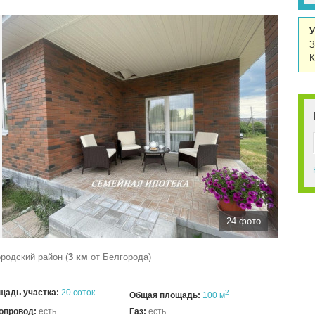
У
З
К
24 фото
родский район (
3 км
от Белгорода)
щадь участка:
20 соток
2
Общая площадь:
100 м
опровод:
есть
Газ:
есть