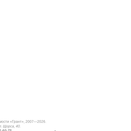
мости «Грант», 2007—2026.
л. Щорса, 40.
1-60-75