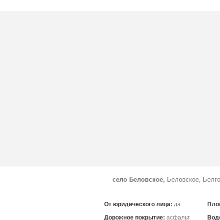
село Беловское,
Беловское, Белго
От юридического лица:
да
Пло
Дорожное покрытие:
асфальт
Вод