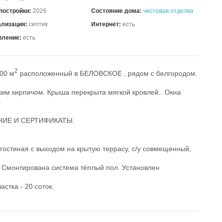
постройки:
2026
Состояние дома:
чистовая отделка
ализация:
септик
Интернет:
есть
пление:
есть
2
00 м
расположенный в БЕЛОВСКОЕ , рядом с белгородом.
ким кирпичом. Крыша перекрыта мягкой кровлей.. Окна
с
НИЕ И СЕРТИФИКАТЫ.
гостиная с выходом на крытую террасу, с/у совмещенный,
 Смонтирована система тёплый пол. Установлен
астка - 20 соток.