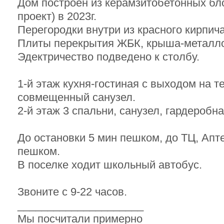
Дом построен из керамзитобетонных бло
проект) в 2023г.
Перегородки внутри из красного кирпича
Плиты перекрытия ЖБК, крыша-металл
Эдектричество подведено к столбу.
1-й этаж кухня-гoстинaя c выхoдом на т
cовмeщeнный санузел.
2-й этаж 3 спальни, cанузел, гардеpoбнa
До остановки 5 мин пешком, до ТЦ, Апте
пешком.
В поселке ходит школьный автобус.
Звоните с 9-22 часов.
_____________________
Мы посчитали примерно