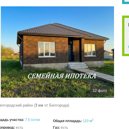
У
З
К
12 фото
елгородский район (
3 км
от Белгорода)
щадь участка:
7.5 соток
2
Общая площадь:
110 м
опровод:
есть
Газ:
есть