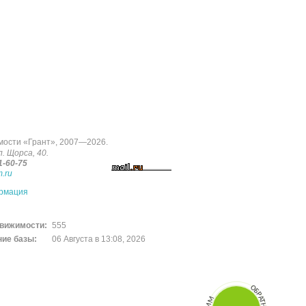
мости «Грант», 2007—2026.
л. Щорса, 40.
1-60-75
.ru
ормация
движимости:
555
ие базы:
06 Августа в 13:08, 2026
О
Б
РАТНЫ
Й
З
В
О
Н
О
К
Ы
П
Е
Р
Е
ЗВОН
И