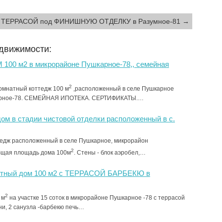
 с ТЕРРАСОЙ под ФИНИШНУЮ ОТДЕЛКУ в Разумное-81 →
едвижимости:
 100 м2 в микрорайоне Пушкарное-78,, семейная
2
омнатный коттедж 100 м
,расположенный в селе Пушкарное
арное-78. СЕМЕЙНАЯ ИПОТЕКА. СЕРТИФИКАТЫ.…
ом в стадии чистовой отделки расположенный в с.
едж расположенный в селе Пушкарное, микрорайон
2
бщая площадь дома 100м
. Стены - блок аэробел,…
атный дом 100 м2 с ТЕРРАСОЙ БАРБЕКЮ в
2
 м
на участке 15 соток в микрорайоне Пушкарное -78 с террасой
ни, 2 санузла -барбекю печь…