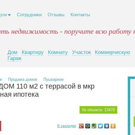
луги
Сотрудники
Отзывы
Контакты
ять недвижимость - поручите всю работу 
Дом
Квартиру
Комнату
Участок
Коммерческую
Гараж
и
Продажа домов
Пушкарное
ДОМ 110 м2 с террасой в мкр
ная ипотека
№ объекта: 13478
В закладки