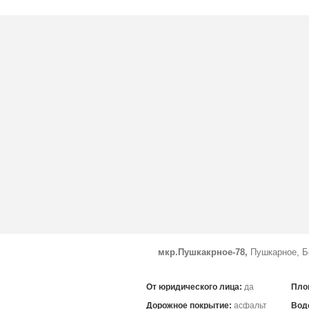
мкр.Пушкакрное-78,
Пушкарное, Б
От юридического лица:
да
Пло
Дорожное покрытие:
асфальт
Вод