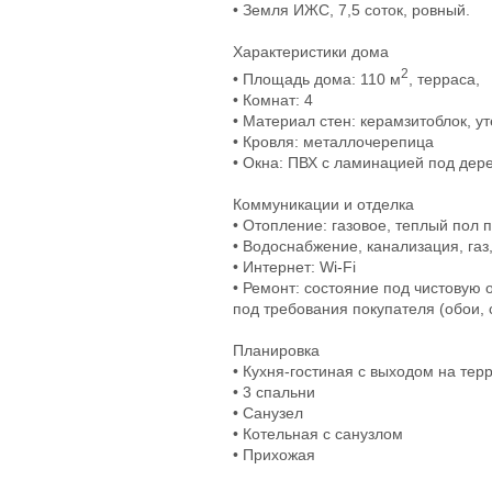
• Земля ИЖС, 7,5 соток, ровный.
Характеристики дома
2
• Площадь дома: 110 м
, терраса,
• Комнат: 4
• Материал стен: керамзитоблок, у
• Кровля: металлочерепица
• Окна: ПВХ с ламинацией под дер
Коммуникации и отделка
• Отопление: газовое, теплый пол 
• Водоснабжение, канализация, га
• Интернет: Wi-Fi
• Ремонт: состояние под чистову
под требования покупателя (обои, 
Планировка
• Кухня-гостиная с выходом на тер
• 3 спальни
• Санузел
• Котельная с санузлом
• Прихожая