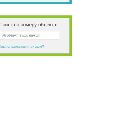
 вас есть вопросы?
воните или пишите мы
перезвоним
онсультации
бесплатные
.
Поиск по номеру объекта:
Как пользоваться поиском?