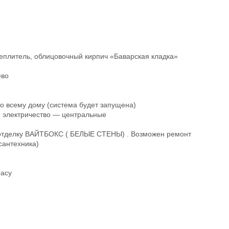
теплитель, облицовочный кирпич «Баварская кладка»
ево
по всему дому (система будет запущена)
з, электричество — центральные
ю отделку ВАЙТБОКС ( БЕЛЫЕ СТЕНЫ) . Возможен ремонт
сантехника)
расу