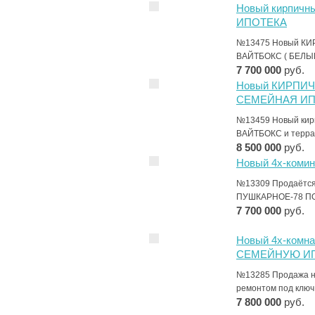
Новый кирпичн
ИПОТЕКА
№13475 Новый КИ
ВАЙТБОКС ( БЕЛЫЕ СТ
7 700 000
руб.
Новый КИРПИЧН
СЕМЕЙНАЯ И
№13459 Новый кирп
ВАЙТБОКС и терра
8 500 000
руб.
Новый 4х-комин
№13309 Продаётся
ПУШКАРНОЕ-78 ПО
7 700 000
руб.
Новый 4х-комн
СЕМЕЙНУЮ И
№13285 Продажа но
ремонтом под кл
7 800 000
руб.