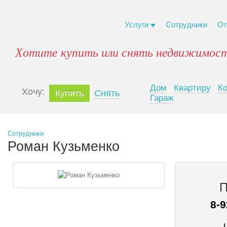
Услуги
Сотрудники
От
Хотите купить или снять недвижимост
Дом
Квартиру
К
Xочу:
Купить
Снять
Гараж
Сотрудники
Роман Кузьменко
П
8-9