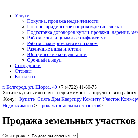
Услуги
Покупка, продажа недвижимости
Полное юридическое сопровождение сделки
Подготовка договоров купли-продажи, дарения, ме
Работа с жилищными сертификатами
Работа с материнским капиталом
Различные виды ипотеки
Юридические консультации
Срочный выкуп
Сотрудники
Отзывы
Контакты
г. Белгород, ул. Щорса, 40
+7 (4722) 41-60-75
Хотите купить или снять недвижимость - поручите всю работу
Xочу:
Купить
Снять
Дом
Квартиру
Комнату
Участок
Коммер
Недвижимость
>
Продажа земельных участков
>
Продажа земельных участков 
Сортировка: