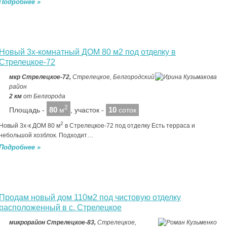
Подробнее »
Новый 3х-комнатный ДОМ 80 м2 под отделку в
Стрелецкое-72
мкр Стрелецкое-72,
Стрелецкое, Белгородский
район
2 км
от Белгорода
2
80
10
Площадь -
м
, участок -
соток
2
Новый 3х-к ДОМ 80 м
в Стрелецкое-72 под отделку Есть терраса и
небольшой хозблок. Подходит…
Подробнее »
Продам новый дом 110м2 под чистовую отделку
расположенный в с. Стрелецкое
микрорайон Стрелецкое-83,
Стрелецкое,