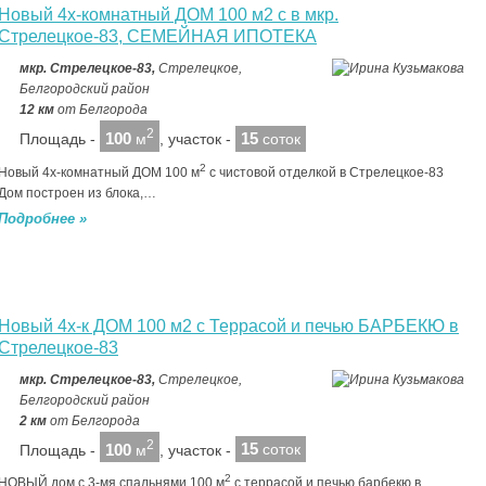
Новый 4х-комнатный ДОМ 100 м2 с в мкр.
Стрелецкое-83, СЕМЕЙНАЯ ИПОТЕКА
мкр. Стрелецкое-83,
Стрелецкое,
Белгородский район
12 км
от Белгорода
2
100
15
Площадь -
м
, участок -
соток
2
Новый 4х-комнатный ДОМ 100 м
с чистовой отделкой в Стрелецкое-83
Дом построен из блока,…
Подробнее »
Новый 4х-к ДОМ 100 м2 с Террасой и печью БАРБЕКЮ в
Стрелецкое-83
мкр. Стрелецкое-83,
Стрелецкое,
Белгородский район
2 км
от Белгорода
2
100
15
Площадь -
м
, участок -
соток
2
НОВЫЙ дом с 3-мя спальнями 100 м
с террасой и печью барбекю в