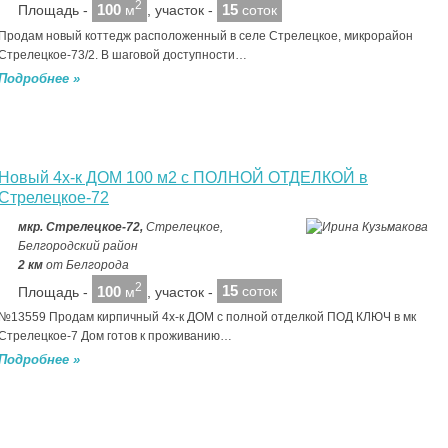
2
100
15
Площадь -
м
, участок -
соток
Продам новый коттедж расположенный в селе Стрелецкое, микрорайон
Стрелецкое-73/2. В шаговой доступности…
Подробнее »
Новый 4х-к ДОМ 100 м2 с ПОЛНОЙ ОТДЕЛКОЙ в
Стрелецкое-72
мкр. Стрелецкое-72,
Стрелецкое,
Белгородский район
2 км
от Белгорода
2
100
15
Площадь -
м
, участок -
соток
№13559 Продам кирпичный 4х-к ДОМ с полной отделкой ПОД КЛЮЧ в мк
Стрелецкое-7 Дом готов к проживанию…
Подробнее »