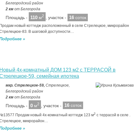
Белгородский район
2 км
от Белгорода
2
110
16
Площадь -
м
, участок -
соток
Продам новый коттедж расположенный в селе Стрелецкое, микрорайон
Стрелецкое-83. В шаговой доступности…
Подробнее »
Новый 4х-комнатный ДОМ 123 м2 с ТЕРРАСОЙ в
Стрелецкое-59, семейная ипотека
мкр. Стрелецкое-59,
Стрелецкое,
Белгородский район
2 км
от Белгорода
2
0
16
Площадь -
м
, участок -
соток
2
№13577 Продам новый 4х-комнатный коттедж 123 м
с террасой в селе .
Стрелецкое, микрорайон…
Подробнее »