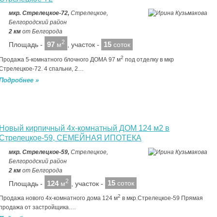
мкр. Стрелецкое-72,
Стрелецкое,
Белгородский район
2 км
от Белгорода
2
97
15
Площадь -
м
, участок -
соток
2
Продажа 5-комнатного блочного ДОМА 97 м
под отделку в мкр
Стрелецкое-72. 4 спальни, 2…
Подробнее »
Новый кирпичный 4х-комнатный ДОМ 124 м2 в
Стрелецкое-59, СЕМЕЙНАЯ ИПОТЕКА
мкр. Стрелецкое-59,
Стрелецкое,
Белгородский район
2 км
от Белгорода
2
124
15
Площадь -
м
, участок -
соток
2
Продажа нового 4х-комнатного дома 124 м
в мкр.Стрелецкое-59 Прямая
продажа от застройщика.…