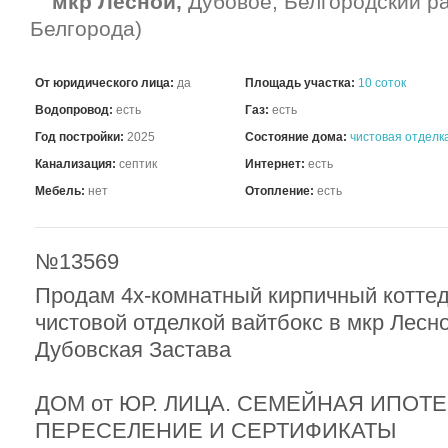
мкр Лесной,
Дубовое, Белгородский ра
Белгорода)
От юридического лица:
да
Площадь участка:
10 соток
Водопровод:
есть
Газ:
есть
Год постройки:
2025
Состояние дома:
чистовая отделк
Канализация:
септик
Интернет:
есть
Мебель:
нет
Отопление:
есть
№13569
Продам 4х-комнатный кирпичный коттед
чистовой отделкой вайтбокс в мкр Лесн
Дубовская Застава
ДОМ от ЮР. ЛИЦА. СЕМЕЙНАЯ ИПОТ
ПЕРЕСЕЛЕНИЕ И СЕРТИФИКАТЫ