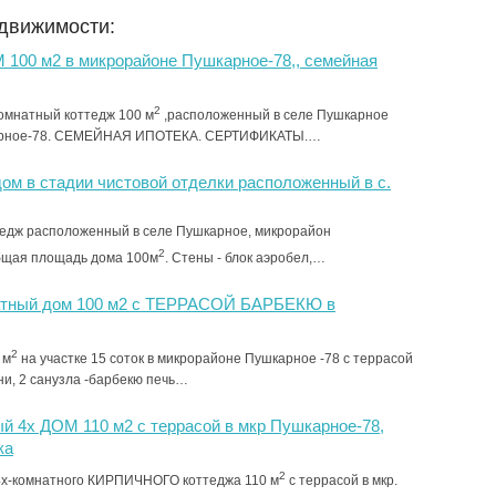
едвижимости:
 100 м2 в микрорайоне Пушкарное-78,, семейная
2
омнатный коттедж 100 м
,расположенный в селе Пушкарное
арное-78. СЕМЕЙНАЯ ИПОТЕКА. СЕРТИФИКАТЫ.…
ом в стадии чистовой отделки расположенный в с.
едж расположенный в селе Пушкарное, микрорайон
2
бщая площадь дома 100м
. Стены - блок аэробел,…
атный дом 100 м2 с ТЕРРАСОЙ БАРБЕКЮ в
2
 м
на участке 15 соток в микрорайоне Пушкарное -78 с террасой
ни, 2 санузла -барбекю печь…
й 4х ДОМ 110 м2 с террасой в мкр Пушкарное-78,
ка
2
х-комнатного КИРПИЧНОГО коттеджа 110 м
с террасой в мкр.