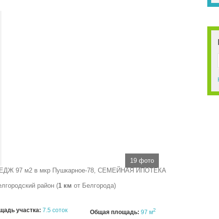
19 фото
лгородский район (
1 км
от Белгорода)
щадь участка:
7.5 соток
2
Общая площадь:
97 м