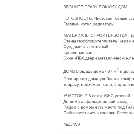
ЗВОНИТЕ СРАЗУ ПОКАЖУ ДОМ
ГОТОВНОСТЬ: Чистовая, белые ст
Газовый котел,радиаторы.
МАТЕРИАЛЫ СТРОИТЕЛЬСТВА : Дом 
Стены газоблок,утеплитель, керам
Фундамент-ленточный.
Кровля-мягкая .
Окна -ПВХ,двери металлические,пе
2
ДОМ:Площадь дома - 97 м
и допо
Планировка дома удобная и комфорт
террасу, прихожая ,холл, 3 прилич
УЧАСТОК: 7,5 соток ИЖС угловой ,
До дома асфальт,хороший заезд.
Рядом с домом есть место под Г
Поблизости очень красиво.Лесопол
№13459