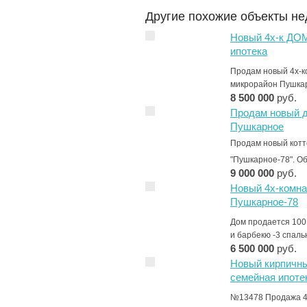
Другие похожие объекты н
Новый 4х-к ДОМ
ипотека
Продам новый 4х-к
микрорайон Пушк
8 500 000
руб.
Продам новый д
Пушкарное
Продам новый котт
"Пушкарное-78". О
9 000 000
руб.
Новый 4х-комн
Пушкарное-78
Дом продается 100
и барбекю -3 спаль
6 500 000
руб.
Новый кирпичны
семейная ипоте
№13478 Продажа 4