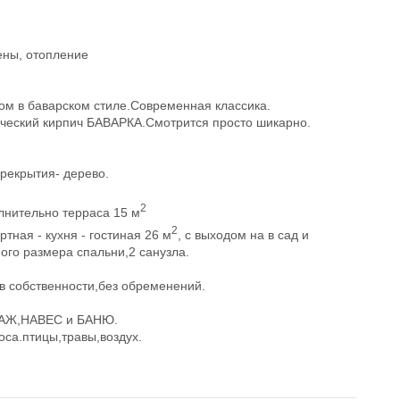
ены, отопление
в баварском стиле.Современная классика.
ический кирпич БАВАРКА.Смотрится просто шикарно.
рекрытия- дерево.
2
лнительно терраса 15 м
2
ная - кухня - гостиная 26 м
, с выходом на в сад и
ного размера спальни,2 санузла.
 в собственности,без обременений.
АРАЖ,НАВЕС и БАНЮ.
оса.птицы,травы,воздух.