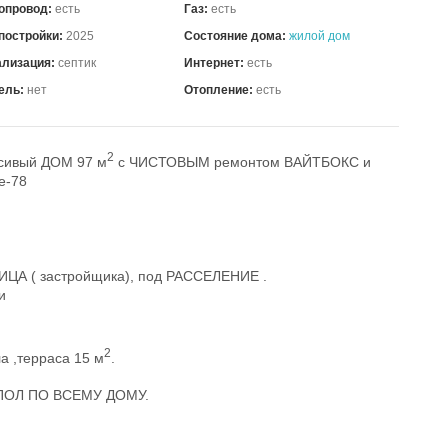
опровод:
есть
Газ:
есть
постройки:
2025
Состояние дома:
жилой дом
ализация:
септик
Интернет:
есть
ель:
нет
Отопление:
есть
2
асивый ДОМ 97 м
с ЧИСТОВЫМ ремонтом ВАЙТБОКС и
е-78
 ЛИЦА ( застройщика), под РАССЕЛЕНИЕ .
и
2
ла ,терраса 15 м
.
 ПОЛ ПО ВСЕМУ ДОМУ.