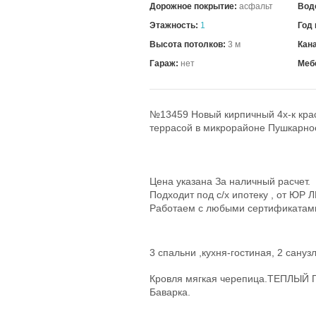
Дорожное покрытие:
асфальт
Вод
Этажность:
1
Год 
Высота потолков:
3 м
Кан
Гараж:
нет
Меб
№13459 Новый кирпичный 4х-к кр
террасой в микрорайоне Пушкарно
Цена указана За наличный расчет.
Подходит под с/х ипотеку , от ЮР
Работаем с любыми сертификатам
3 спальни ,кухня-гостиная, 2 сануз
Кровля мягкая черепица.ТЕПЛЫЙ
Баварка.