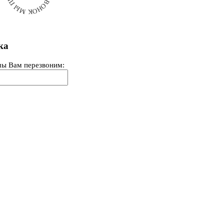
Разработка и продвижени
AndriiDidenko.com
ОБРАТНЫЙ ЗВОНОК МЫ ПЕРЕЗВОНИМ
ка
мы Вам перезвоним: