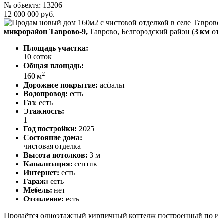
№ объекта: 13206
12 000 000 руб.
микрорайон Таврово-9,
Таврово, Белгородский район (
3 км
от
Площадь участка:
10 соток
Общая площадь:
2
160 м
Дорожное покрытие:
асфальт
Водопровод:
есть
Газ:
есть
Этажность:
1
Год постройки:
2025
Состояние дома:
чистовая отделка
Высота потолков:
3 м
Канализация:
септик
Интернет:
есть
Гараж:
есть
Мебель:
нет
Отопление:
есть
Продаётся одноэтажный кирпичный коттедж построенный по и