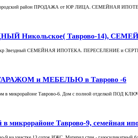
8, Белгородский район ПРОДАЖА от ЮР ЛИЦА. СЕМЕЙНАЯ И
ЗДНЫЙ Никольское( Таврово-14), СЕ
, мкр Звездный СЕМЕЙНАЯ ИПОТЕКА. ПЕРЕСЕЛЕНИЕ и СЕ
 ГАРАЖОМ и МЕБЕЛЬЮ в Таврово -6
ом в микрорайоне Таврово-6. Дом с полной отделкой ПОД КЛЮ
 в микрорайоне Таврово-9, семейная ип
во-9 на участке 13 соток ИЖС. Материл стен - газосиликатный 