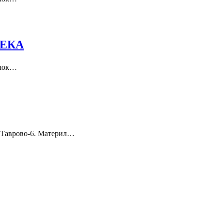
ТЕКА
блок…
 Таврово-6. Материл…