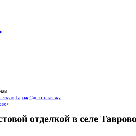
ны
 нам
ческую
Гараж
Сделать заявку
ово
>
товой отделкой в селе Таврово