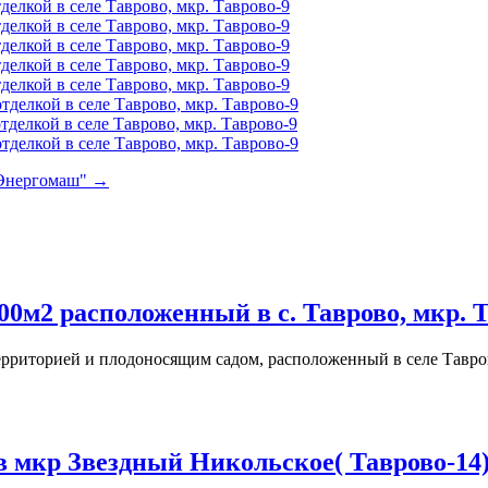
 "Энергомаш" →
0м2 расположенный в с. Таврово, мкр. 
ерриторией и плодоносящим садом, расположенный в селе Тавр
 в мкр Звездный Никольское( Тавров