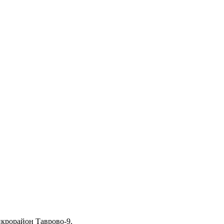
крорайон Таврово-9.