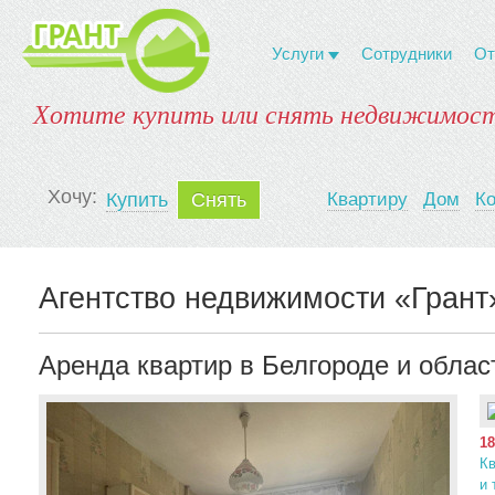
Услуги
Сотрудники
От
Хотите купить или снять недвижимост
Xочу:
Купить
Снять
Квартиру
Дом
К
Агентство недвижимости «Грант
Аренда квартир в Белгороде и облас
18
К
и 